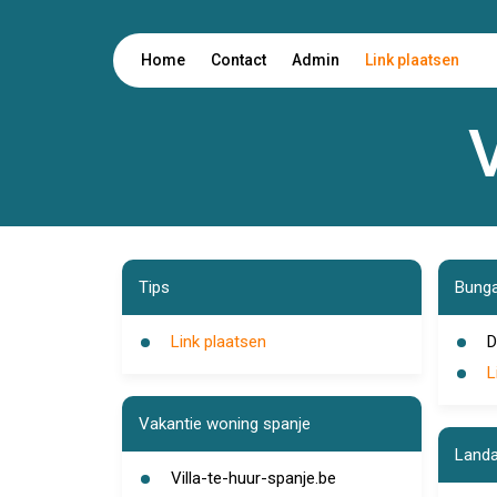
Home
Contact
Admin
Link plaatsen
Tips
Bung
Link plaatsen
D
L
Vakantie woning spanje
Landa
Villa-te-huur-spanje.be