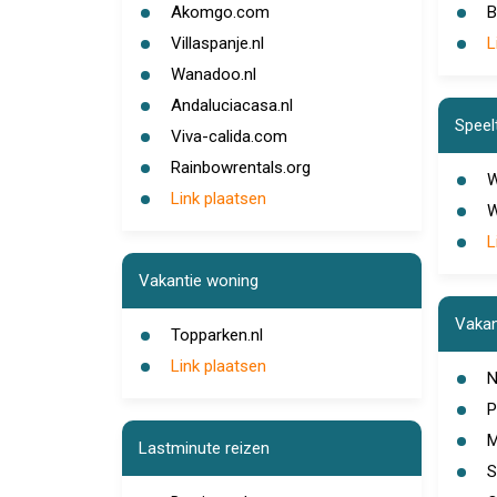
Akomgo.com
B
Villaspanje.nl
L
Wanadoo.nl
Andaluciacasa.nl
Speelt
Viva-calida.com
Rainbowrentals.org
W
Link plaatsen
W
L
Vakantie woning
Vakan
Topparken.nl
Link plaatsen
N
P
M
Lastminute reizen
S