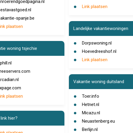
nroerendgoedpagina.nl
Link plaatsen
estavastgoed.nl
akantie-spanje.be
ink plaatsen
Landelijke vakantiewoningen
Dorpswoning.nl
tie woning tsjechie
Hoevedreeshof.nl
Link plaatsen
phill.nl
reeservers.com
rcadian.nl
Vakantie woning duitsland
xpage.com
ink plaatsen
Toer.info
Hetnet.nl
Micazu.nl
link hier?
Neuastenberg.eu
Berlijn.nl
ink plaatsen