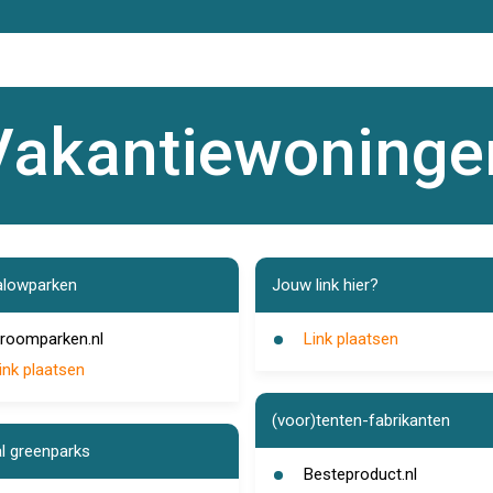
Vakantiewoninge
alowparken
Jouw link hier?
roomparken.nl
Link plaatsen
ink plaatsen
(voor)tenten-fabrikanten
l greenparks
Besteproduct.nl