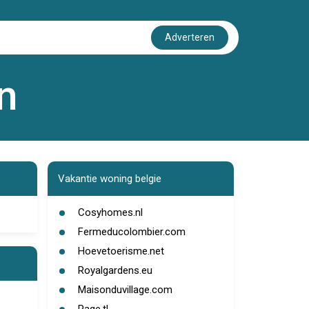
Adverteren
n
Vakantie woning belgie
Cosyhomes.nl
Fermeducolombier.com
Hoevetoerisme.net
Royalgardens.eu
Maisonduvillage.com