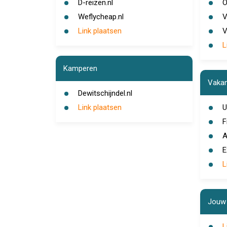
D-reizen.nl
O
Weflycheap.nl
V
Link plaatsen
V
L
Kamperen
Vakan
Dewitschijndel.nl
Link plaatsen
U
F
A
E
L
Jouw 
L