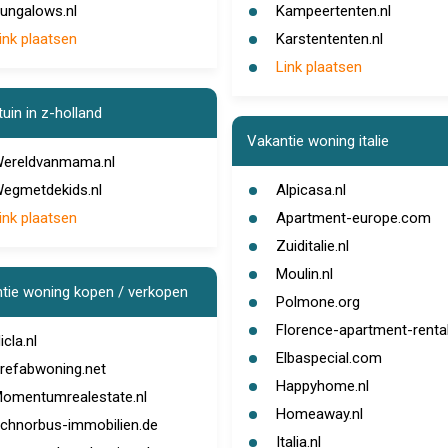
ungalows.nl
Kampeertenten.nl
ink plaatsen
Karstententen.nl
Link plaatsen
uin in z-holland
Vakantie woning italie
ereldvanmama.nl
egmetdekids.nl
Alpicasa.nl
ink plaatsen
Apartment-europe.com
Zuiditalie.nl
Moulin.nl
tie woning kopen / verkopen
Polmone.org
Florence-apartment-renta
icla.nl
Elbaspecial.com
refabwoning.net
Happyhome.nl
omentumrealestate.nl
Homeaway.nl
chnorbus-immobilien.de
Italia.nl